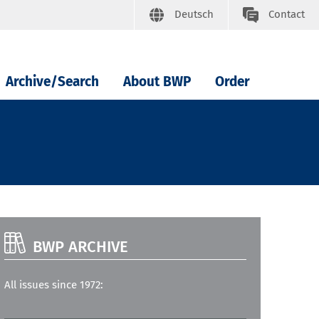
Deutsch
Contact
Archive/Search
About BWP
Order
BWP ARCHIVE
All issues since 1972: