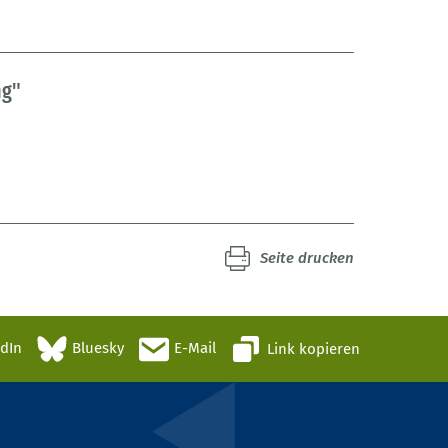
ng"
Seite drucken
edIn
Bluesky
E-Mail
Link kopieren