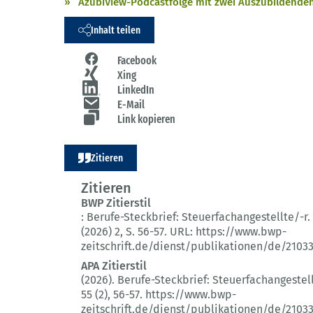
AzubiView-Podcastfolge mit zwei Auszubildende
Inhalt teilen
Facebook
Xing
LinkedIn
E-Mail
Link kopieren
Zitieren
Zitieren
BWP Zitierstil
:
Berufe-Steckbrief: Steuerfachangestellte/-r.
(2026) 2
, S. 56-57.
URL: https://www.bwp-
zeitschrift.de/dienst/publikationen/de/2103
APA Zitierstil
(2026).
Berufe-Steckbrief: Steuerfachangestell
55 (2)
, 56-57.
https://www.bwp-
zeitschrift.de/dienst/publikationen/de/2103