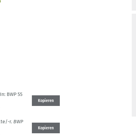
n
In: BWP 55
Kopieren
3
te/-r.
BWP
Kopieren
3