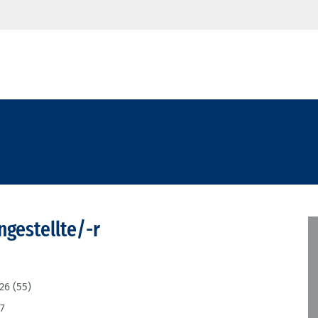
ngestellte/-r
26 (55)
7