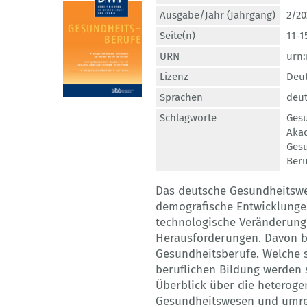
Ausgabe/Jahr (Jahrgang)
2/20
Seite(n)
11-1
URN
urn:
Lizenz
Deut
Sprachen
deut
Schlagworte
Ges
Aka
Gesu
Beru
Das deutsche Gesundheitswe
demografische Entwicklungen
technologische Veränderung
Herausforderungen. Davon be
Gesundheitsberufe. Welche 
beruflichen Bildung werden s
Überblick über die heteroge
Gesundheitswesen und umrei