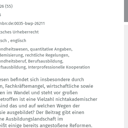
26 (55)
5
nbn:de:0035-bwp-26211
sches Urheberrecht
sch ,
englisch
undheitswesen
,
quantitative Angaben
,
demisierung
,
rechtliche Regelungen
,
ndheitsberuf
,
Berufsausbildung
,
fsausbildung
,
Interprofessionelle Kooperation
sen befindet sich insbesondere durch
, Fachkräftemangel, wirtschaftliche sowie
en im Wandel und steht vor großen
troffen ist eine Vielzahl nichtakademischer
sind das und auf welchen Wegen der
ie ausgebildet? Der Beitrag gibt einen
ne Ausbildungslandschaft im
ßt einige bereits angestoßene Reformen.