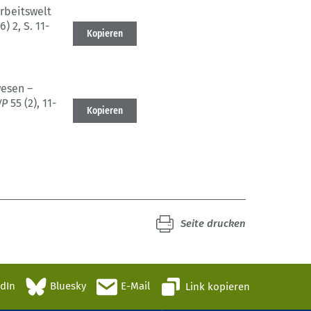
rbeitswelt
6) 2
, S. 11-
Kopieren
esen –
WP
55 (2)
, 11-
Kopieren
Seite drucken
edIn
Bluesky
E-Mail
Link kopieren