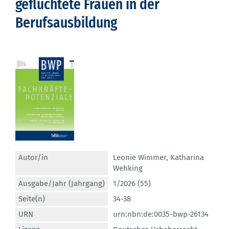
geflüchtete Frauen in der
Berufsausbildung
Autor/in
Leonie Wimmer
,
Katharina
Wehking
Ausgabe/Jahr (Jahrgang)
1/2026 (55)
Seite(n)
34-38
URN
urn:nbn:de:0035-bwp-26134