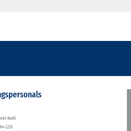
ngspersonals
tel Balli
94 (23)