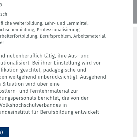
9
tsch
fliche Weiterbildung
,
Lehr- und Lernmittel
,
achsenenbildung
,
Professionalisierung
,
rbeiterfortbildung
,
Berufsproblem
,
Arbeitsmaterial
,
er
nd nebenberuflich tätig, ihre Aus- und
utionalisiert. Bei ihrer Einstellung wird vor
ifikation geachtet, pädagogische und
iben weitgehend unberücksichtigt. Ausgehend
 Situation wird über eine
bstlern- und Fernlehrmaterial zur
dungspersonals berichtet, die von der
 Volkshochschulverbandes in
desinstitut für Berufsbildung entwickelt
B)