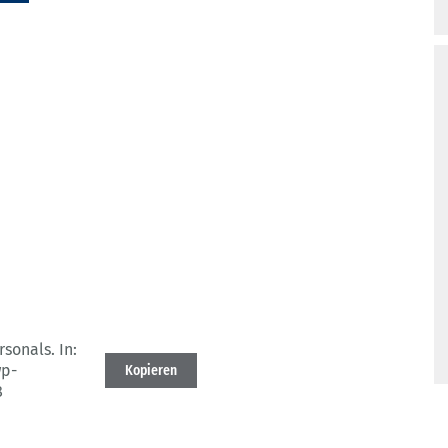
rsonals.
In:
wp-
Kopieren
8