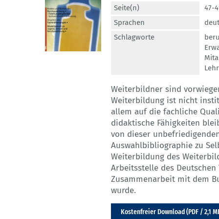
Seite(n)
47-4
Sprachen
deu
Schlagworte
beru
Erw
Mita
Lehr
Weiterbildner sind vorwiege
Weiterbildung ist nicht instit
allem auf die fachliche Qual
didaktische Fähigkeiten ble
von dieser unbefriedigenden
Auswahlbibliographie zu Sel
Weiterbildung des Weiterbil
Arbeitsstelle des Deutschen
Zusammenarbeit mit dem Bun
wurde.
Kostenfreier Download (PDF / 2,1 M