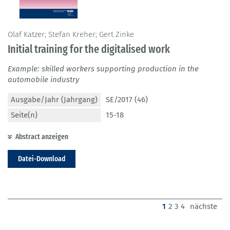
Olaf Katzer; Stefan Kreher; Gert Zinke
Initial training for the digitalised work
Example: skilled workers supporting production in the
automobile industry
Ausgabe/Jahr (Jahrgang)
SE/2017 (46)
Seite(n)
15-18
Abstract anzeigen
Datei-Download
(current)
1
2
3
4
nächste