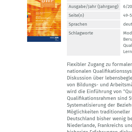
Ausgabe/Jahr (Jahrgang)
6/20
Seite(n)
49-
Sprachen
deu
Schlagworte
Modu
Beru
Qual
Ler
Flexibler Zugang zu formale
nationalen Qualifikationssy
Diskussion über lebensbegle
von Bildungs- und Arbeitsmär
wird die Einführung von "Qu
Qualifikationsrahmen sind S
Systematisierung der Bezieh
Möglichkeiten traditioneller
Deutschland bisher wenig b
Niederlande, Frankreichs un