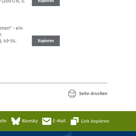
 (2001) 6
, S.
Kopieren
hmen" - ein
n
)
, 49-54.
Kopieren
Seite drucken
edIn
Bluesky
E-Mail
Link kopieren