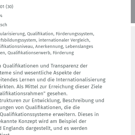
01 (30)
54
tsch
larisierung
,
Qualifikation
,
Förderungssystem
,
fsbildungssystem
,
internationaler Vergleich
,
ifikationsniveau
,
Anerkennung
,
Lebenslanges
nen
,
Qualifikationserwerb
,
Förderung
n Qualifikationen und Transparenz der
steme sind wesentliche Aspekte der
itendes Lernen und die Internationalisierung
kten. Als Mittel zur Erreichung dieser Ziele
alifikationsrahmen" gesehen.
trukturen zur Entwicklung, Beschreibung und
ungen von Qualifikationen, die die
 Qualifikationssysteme erweitern. Dieses in
ekannte Konzept wird am Beispiel der
d Englands dargestellt, und es werden