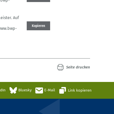
.bwp-
eister.
Auf
Kopieren
www.bwp-
Seite drucken
edIn
Bluesky
E-Mail
Link kopieren