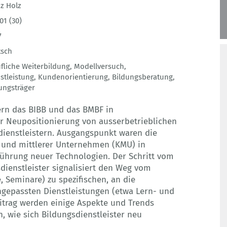
z Holz
01 (30)
7
tsch
fliche Weiterbildung
,
Modellversuch
,
stleistung
,
Kundenorientierung
,
Bildungsberatung
,
ungsträger
dern das BIBB und das BMBF in
r Neupositionierung von ausserbetrieblichen
dienstleistern. Ausgangspunkt waren die
r und mittlerer Unternehmen (KMU) in
hrung neuer Technologien. Der Schritt vom
dienstleister signalisiert den Weg vom
 Seminare) zu spezifischen, an die
ngepassten Dienstleistungen (etwa Lern- und
itrag werden einige Aspekte und Trends
en, wie sich Bildungsdienstleister neu