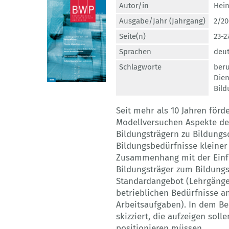
Autor/in
Hein
Ausgabe/Jahr (Jahrgang)
2/20
Seite(n)
23-2
Sprachen
deu
Schlagworte
beru
Dien
Bild
Seit mehr als 10 Jahren för
Modellversuchen Aspekte de
Bildungsträgern zu Bildungs
Bildungsbedürfnisse kleine
Zusammenhang mit der Einfü
Bildungsträger zum Bildungs
Standardangebot (Lehrgänge,
betrieblichen Bedürfnisse a
Arbeitsaufgaben). In dem Be
skizziert, die aufzeigen soll
positionieren müssen.