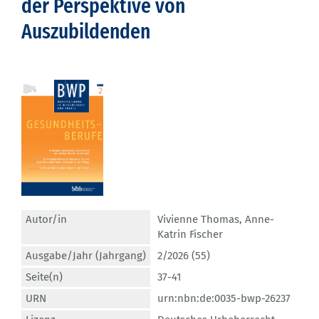
der Perspektive von
Auszubildenden
Autor/in
Vivienne Thomas
,
Anne-
Katrin Fischer
Ausgabe/Jahr (Jahrgang)
2/2026 (55)
Seite(n)
37-41
URN
urn:nbn:de:0035-bwp-26237