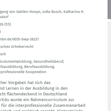
fgang von Gahlen-Hoops
,
Jutta Busch
,
Katharina H.
sdorf
26 (55)
3
nbn:de:0035-bwp-26221
sches Urheberrecht
tsch
iculumentwicklung
,
Gesundheitsberuf
,
fsausbildung
,
Berufsausbildung
,
rprofessionelle Kooperation
cher Vorgaben hat sich das
und Lernen in der Ausbildung in den
cht flächendeckend in Deutschland
terEdu wurde ein Rahmencurriculum zur
für die interprofessionelle Zusammenarbeit