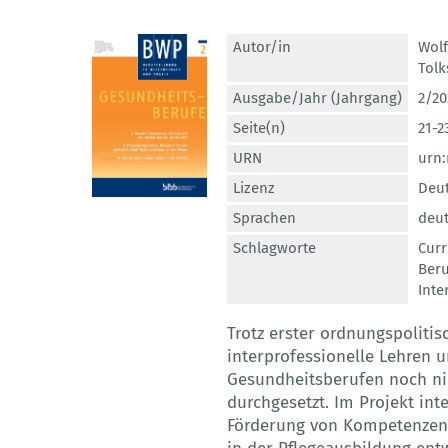
Autor/in
Wol
Tolk
Ausgabe/Jahr (Jahrgang)
2/20
Seite(n)
21-2
URN
urn:
Lizenz
Deut
Sprachen
deu
Schlagworte
Curr
Beru
Inte
Trotz erster ordnungspolitis
interprofessionelle Lehren 
Gesundheitsberufen noch ni
durchgesetzt. Im Projekt in
Förderung von Kompetenzen 