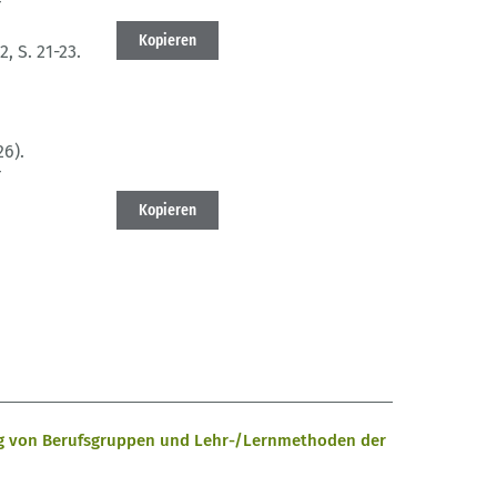
r
m
Kopieren
 2
, S. 21-23.
26).
r
m
Kopieren
ug von Berufsgruppen und Lehr-/Lernmethoden der