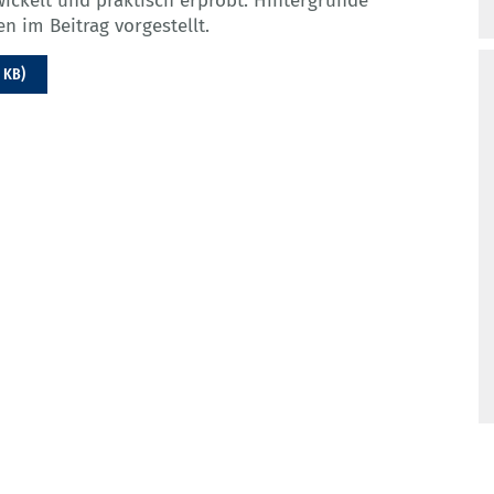
wickelt und praktisch erprobt. Hintergründe
n im Beitrag vorgestellt.
 KB)