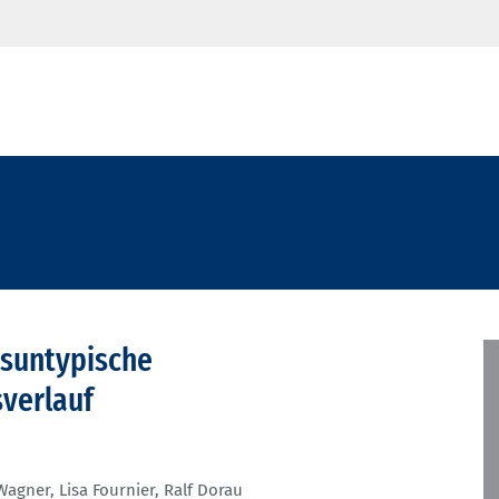
tsuntypische
verlauf
Wagner
,
Lisa Fournier
,
Ralf Dorau