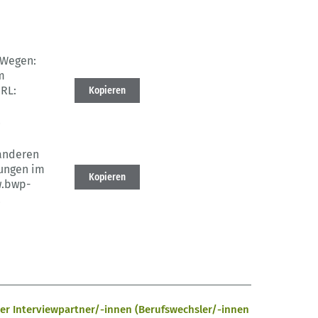
 Wegen:
m
RL:
Kopieren
2
anderen
ungen im
Kopieren
w.bwp-
2
 der Interviewpartner/-innen (Berufswechsler/-innen