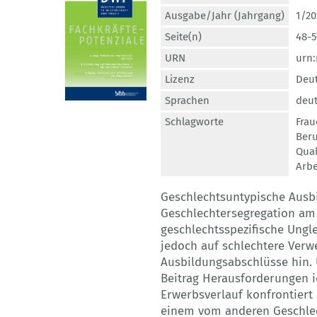
Ausgabe/Jahr (Jahrgang)
1/20
Seite(n)
48-5
URN
urn
Lizenz
Deut
Sprachen
deut
Schlagworte
Frau
Ber
Qual
Arbe
Geschlechtsuntypische Ausb
Geschlechtersegregation am
geschlechtsspezifische Ungl
jedoch auf schlechtere Verw
Ausbildungsabschlüsse hin.
Beitrag Herausforderungen i
Erwerbsverlauf konfrontiert 
einem vom anderen Geschlec