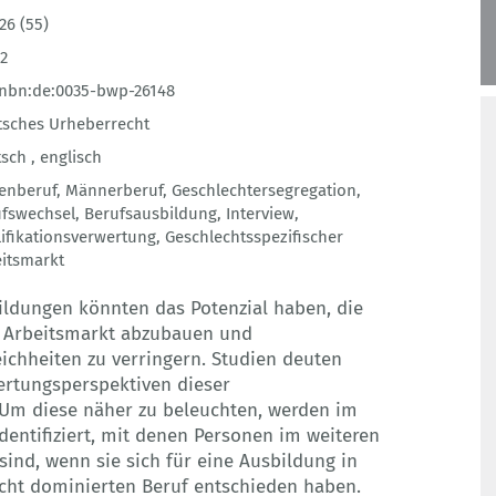
26 (55)
2
:nbn:de:0035-bwp-26148
sches Urheberrecht
sch ,
englisch
enberuf
,
Männerberuf
,
Geschlechtersegregation
,
ufswechsel
,
Berufsausbildung
,
Interview
,
ifikationsverwertung
,
Geschlechtsspezifischer
itsmarkt
ildungen könnten das Potenzial haben, die
 Arbeitsmarkt abzubauen und
eichheiten zu verringern. Studien deuten
ertungsperspektiven dieser
 Um diese näher zu beleuchten, werden im
dentifiziert, mit denen Personen im weiteren
sind, wenn sie sich für eine Ausbildung in
ht dominierten Beruf entschieden haben.