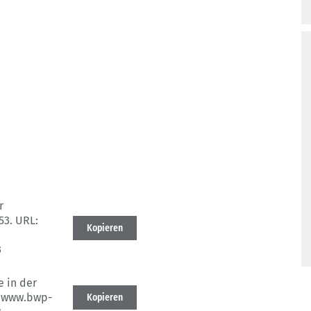
r
53.
URL:
Kopieren
3
e in der
/www.bwp-
Kopieren