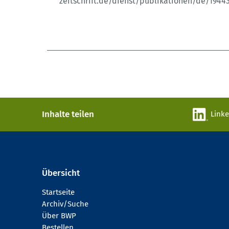
zeitschrift.de/dienst/publikationen/de/1944
Inhalte teilen
Link
Übersicht
Startseite
Archiv/Suche
Über BWP
Bestellen