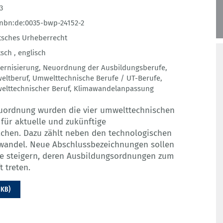
3
nbn:de:0035-bwp-24152-2
sches Urheberrecht
sch ,
englisch
ernisierung
,
Neuordnung der Ausbildungsberufe
,
eltberuf
,
Umwelttechnische Berufe / UT-Berufe
,
lttechnischer Beruf
,
Klimawandelanpassung
euordnung wurden die vier umwelttechnischen
für aktuelle und zukünftige
achen. Dazu zählt neben den technologischen
wandel. Neue Abschlussbezeichnungen sollen
rufe steigern, deren Ausbildungsordnungen zum
t treten.
 KB)