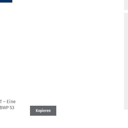
T – Eine
 BWP 53
Kopieren