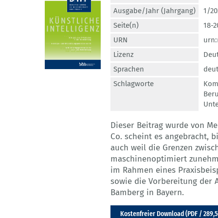
Ausgabe/Jahr (Jahrgang)
1/20
Seite(n)
18-2
URN
urn:
Lizenz
Deut
Sprachen
deut
Schlagworte
Kom
Beru
Unte
Dieser Beitrag wurde von Me
Co. scheint es angebracht, b
auch weil die Grenzen zwi
maschinenoptimiert zunehm
im Rahmen eines Praxisbeisp
sowie die Vorbereitung der 
Bamberg in Bayern.
Kostenfreier Download (PDF / 289,5