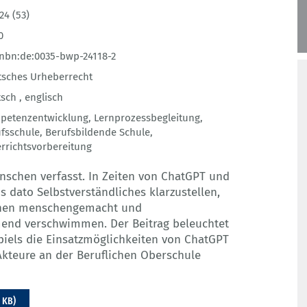
24 (53)
0
nbn:de:0035-bwp-24118-2
sches Urheberrecht
sch ,
englisch
petenzentwicklung
,
Lernprozessbegleitung
,
fsschule
,
Berufsbildende Schule
,
rrichtsvorbereitung
nschen verfasst. In Zeiten von ChatGPT und
is dato Selbstverständliches klarzustellen,
schen menschengemacht und
end verschwimmen. Der Beitrag beleuchtet
iels die Einsatzmöglichkeiten von ChatGPT
Akteure an der Beruflichen Oberschule
 KB)