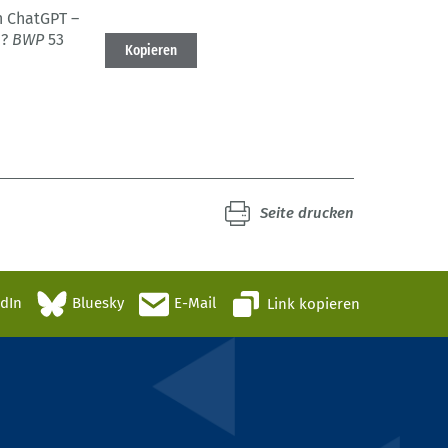
n ChatGPT –
n?
BWP
53
Kopieren
Seite drucken
edIn
Bluesky
E-Mail
Link kopieren