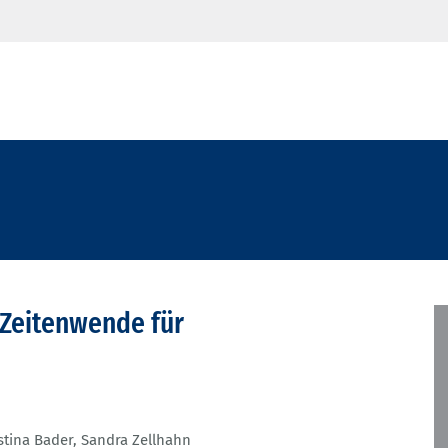
 Zeitenwende für
stina Bader
,
Sandra Zellhahn