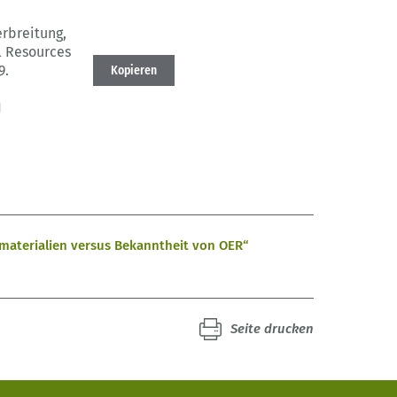
rbreitung,
l Resources
9.
Kopieren
1
smaterialien versus Bekanntheit von OER“
Seite drucken