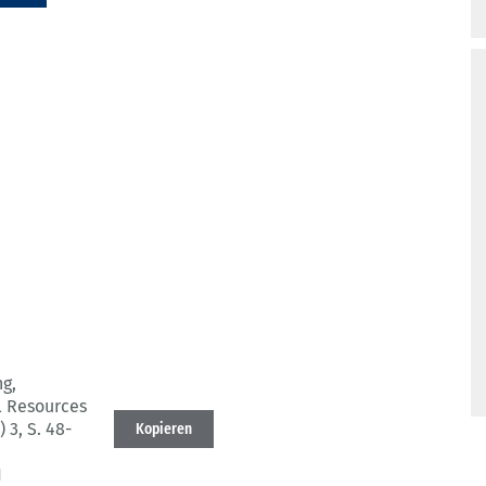
g,
l Resources
) 3
, S. 48-
Kopieren
1