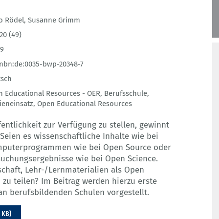
o Rödel
,
Susanne Grimm
20 (49)
49
nbn:de:0035-bwp-20348-7
tsch
 Educational Resources - OER
,
Berufsschule
,
ieneinsatz
,
Open Educational Resources
fentlichkeit zur Verfügung zu stellen, gewinnt
Seien es wissenschaftliche Inhalte wie bei
mputerprogrammen wie bei Open Source oder
uchungsergebnisse wie bei Open Science.
schaft, Lehr-/Lernmaterialien als Open
zu teilen? Im Beitrag werden hierzu erste
an berufsbildenden Schulen vorgestellt.
 KB)