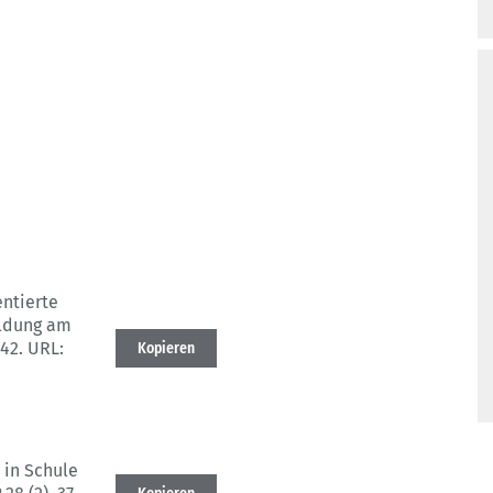
entierte
ildung am
-42.
URL:
Kopieren
 in Schule