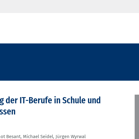
 der IT-Berufe in Schule und
essen
ot Besant
,
Michael Seidel
,
Jürgen Wyrwal