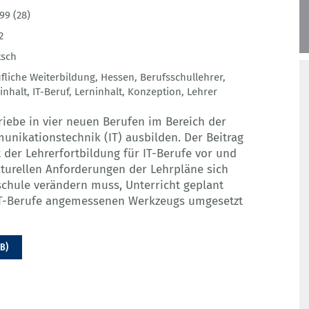
99 (28)
2
tsch
fliche Weiterbildung
,
Hessen
,
Berufsschullehrer
,
inhalt
,
IT-Beruf
,
Lerninhalt
,
Konzeption
,
Lehrer
riebe in vier neuen Berufen im Bereich der
nikationstechnik (IT) ausbilden. Der Beitrag
t der Lehrerfortbildung für IT-Berufe vor und
ukturellen Anforderungen der Lehrpläne sich
schule verändern muss, Unterricht geplant
e IT-Berufe angemessenen Werkzeugs umgesetzt
MB)