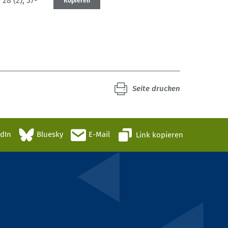
P
28 (2)
, 37-
Kopieren
Seite drucken
edIn
Bluesky
E-Mail
Link kopieren