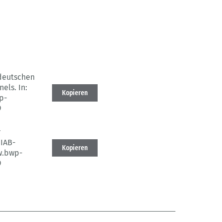
deutschen
nels.
In:
Kopieren
p-
9
r
 IAB-
Kopieren
w.bwp-
9