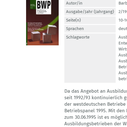
Autor/in
Barb
Ausgabe/Jahr (Jahrgang)
2/19
Seite(n)
10-1
Sprachen
deu
Schlagworte
Ausb
Entw
Wirt
Aus
Ausb
Betr
Aus
betr
Da das Angebot an Ausbildun
seit 1992/93 kontinuierlich
der westdeutschen Betriebe
Betriebspanel 1995. Mit den
zum 30.06.1995 ist es möglich
Ausbildungsbetrieben der W