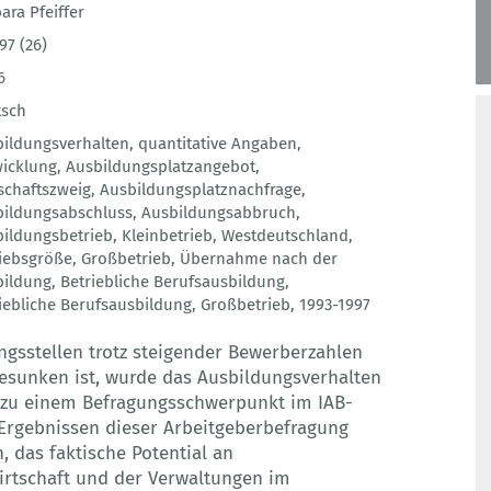
ara Pfeiffer
97 (26)
6
tsch
ildungsverhalten
,
quantitative Angaben
,
icklung
,
Ausbildungsplatzangebot
,
schaftszweig
,
Ausbildungsplatznachfrage
,
bildungsabschluss
,
Ausbildungsabbruch
,
ildungsbetrieb
,
Kleinbetrieb
,
Westdeutschland
,
iebsgröße
,
Großbetrieb
,
Übernahme nach der
bildung
,
Betriebliche Berufsausbildung
,
iebliche Berufsausbildung
,
Großbetrieb
,
1993-1997
gsstellen trotz steigender Bewerberzahlen
 gesunken ist, wurde das Ausbildungsverhalten
 zu einem Befragungsschwerpunkt im IAB-
 Ergebnissen dieser Arbeitgeberbefragung
, das faktische Potential an
irtschaft und der Verwaltungen im