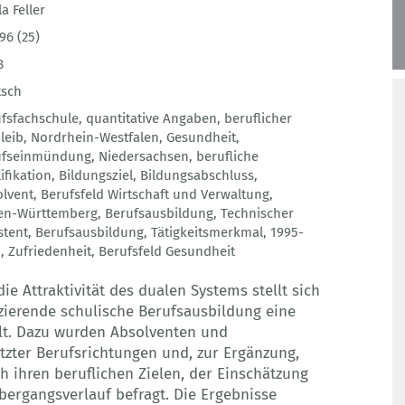
la Feller
96 (25)
8
tsch
fsfachschule
,
quantitative Angaben
,
beruflicher
leib
,
Nordrhein-Westfalen
,
Gesundheit
,
ufseinmündung
,
Niedersachsen
,
berufliche
ifikation
,
Bildungsziel
,
Bildungsabschluss
,
lvent
,
Berufsfeld Wirtschaft und Verwaltung
,
en-Württemberg
,
Berufsausbildung
,
Technischer
stent
,
Berufsausbildung
,
Tätigkeitsmerkmal
,
1995-
5
,
Zufriedenheit
,
Berufsfeld Gesundheit
e Attraktivität des dualen Systems stellt sich
fizierende schulische Berufsausbildung eine
llt. Dazu wurden Absolventen und
tzter Berufsrichtungen und, zur Ergänzung,
 ihren beruflichen Zielen, der Einschätzung
ergangsverlauf befragt. Die Ergebnisse