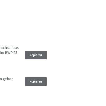
fachschule.
In: BWP 25
Kopieren
en geben
Kopieren