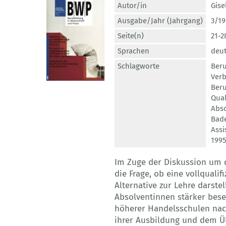
Autor/in
Gise
Ausgabe/Jahr (Jahrgang)
3/19
Seite(n)
21-2
Sprachen
deu
Schlagworte
Beru
Verb
Ber
Qual
Abso
Bad
Assi
199
Im Zuge der Diskussion um di
die Frage, ob eine vollquali
Alternative zur Lehre darste
Absolventinnen stärker bese
höherer Handelsschulen nach
ihrer Ausbildung und dem Üb