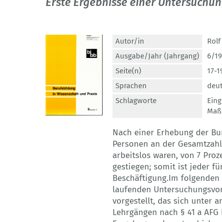
Erste Ergebnisse einer Untersuchu
Autor/in
Rolf
Ausgabe/Jahr (Jahrgang)
6/19
Seite(n)
17-1
Sprachen
deu
Schlagworte
Eing
Maß
Nach einer Erhebung der Bund
Personen an der Gesamtzahl d
arbeitslos waren, von 7 Proz
gestiegen; somit ist jeder fü
Beschäftigung.Im folgenden
laufenden Untersuchungsvor
vorgestellt, das sich unter
Lehrgängen nach § 41 a AFG b