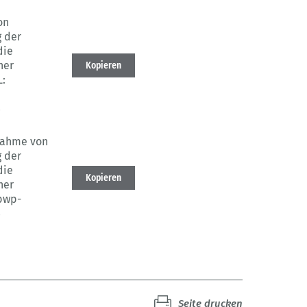
on
 der
die
ner
Kopieren
:
3
nahme von
 der
die
Kopieren
ner
bwp-
3
Seite drucken