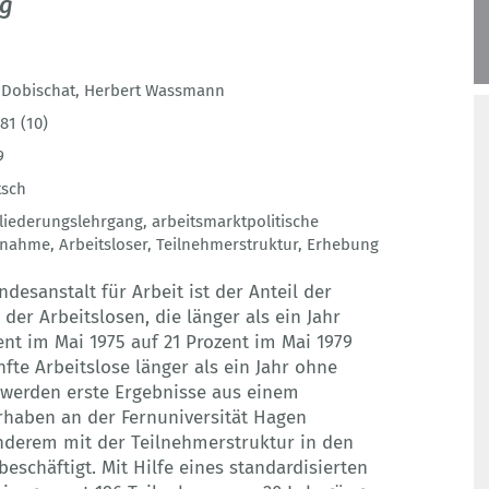
ng
 Dobischat
,
Herbert Wassmann
81 (10)
9
tsch
liederungslehrgang
,
arbeitsmarktpolitische
nahme
,
Arbeitsloser
,
Teilnehmerstruktur
,
Erhebung
esanstalt für Arbeit ist der Anteil der
er Arbeitslosen, die länger als ein Jahr
ent im Mai 1975 auf 21 Prozent im Mai 1979
nfte Arbeitslose länger als ein Jahr ohne
 werden erste Ergebnisse aus einem
haben an der Fernuniversität Hagen
 anderem mit der Teilnehmerstruktur in den
eschäftigt. Mit Hilfe eines standardisierten