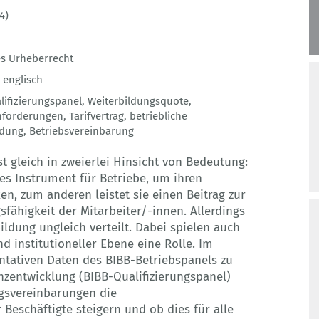
4)
s Urheberrecht
,
englisch
lifizierungspanel
,
Weiterbildungsquote
,
nforderungen
,
Tarifvertrag
,
betriebliche
ldung
,
Betriebsvereinbarung
st gleich in zweierlei Hinsicht von Bedeutung:
ges Instrument für Betriebe, um ihren
en, zum anderen leistet sie einen Beitrag zur
fähigkeit der Mitarbeiter/-innen. Allerdings
ildung ungleich verteilt. Dabei spielen auch
nd institutioneller Ebene eine Rolle. Im
entativen Daten des BIBB-Betriebspanels zu
zentwicklung (BIBB-Qualifizierungspanel)
ngsvereinbarungen die
Beschäftigte steigern und ob dies für alle