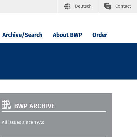
Deutsch
Contact
Archive/Search
About BWP
Order
BWP ARCHIVE
All issues since 1972: