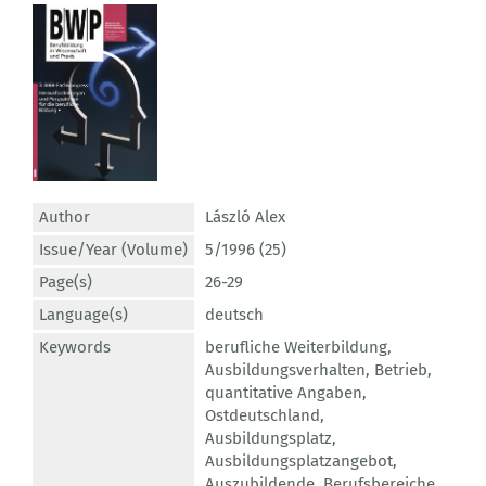
Author
László Alex
Issue/Year (Volume)
5/1996 (25)
Page(s)
26-29
Language(s)
deutsch
Keywords
berufliche Weiterbildung
,
Ausbildungsverhalten
,
Betrieb
,
quantitative Angaben
,
Ostdeutschland
,
Ausbildungsplatz
,
Ausbildungsplatzangebot
,
Auszubildende
,
Berufsbereiche
,