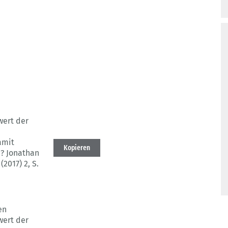
wert der
amit
Kopieren
n? Jonathan
(2017) 2
, S.
en
wert der