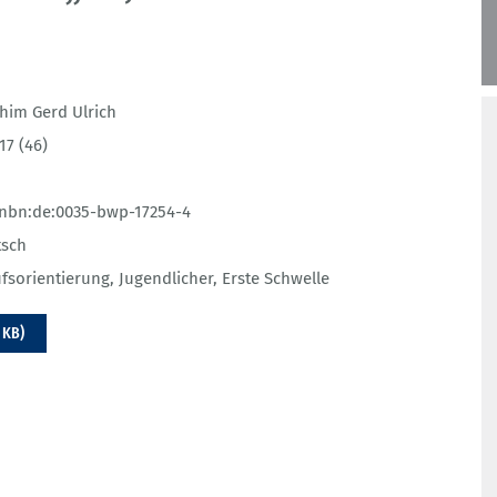
him Gerd Ulrich
17 (46)
nbn:de:0035-bwp-17254-4
tsch
fsorientierung
,
Jugendlicher
,
Erste Schwelle
 KB)