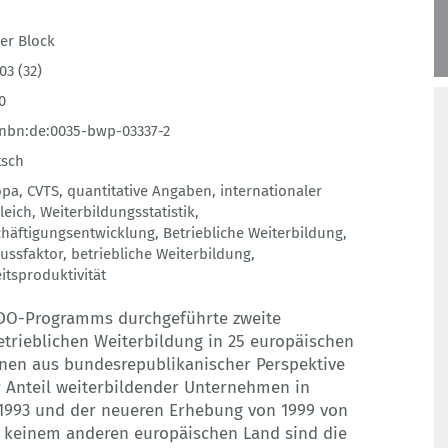
er Block
03 (32)
0
nbn:de:0035-bwp-03337-2
tsch
opa
,
CVTS
,
quantitative Angaben
,
internationaler
leich
,
Weiterbildungsstatistik
,
häftigungsentwicklung
,
Betriebliche Weiterbildung
,
lussfaktor
,
betriebliche Weiterbildung
,
itsproduktivität
O-Programms durchgeführte zweite
trieblichen Weiterbildung in 25 europäischen
einen aus bundesrepublikanischer Perspektive
r Anteil weiterbildender Unternehmen in
 1993 und der neueren Erhebung von 1999 von
In keinem anderen europäischen Land sind die