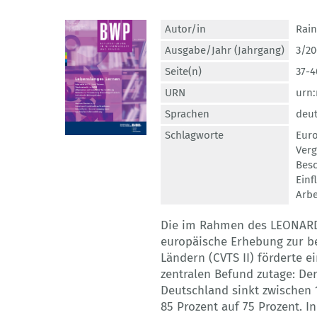
Autor/in
Rain
Ausgabe/Jahr (Jahrgang)
3/20
Seite(n)
37-4
URN
urn:
Sprachen
deu
Schlagworte
Eur
Verg
Besc
Einf
Arbe
Die im Rahmen des LEONARD
europäische Erhebung zur be
Ländern (CVTS II) förderte 
zentralen Befund zutage: De
Deutschland sinkt zwischen
85 Prozent auf 75 Prozent. 