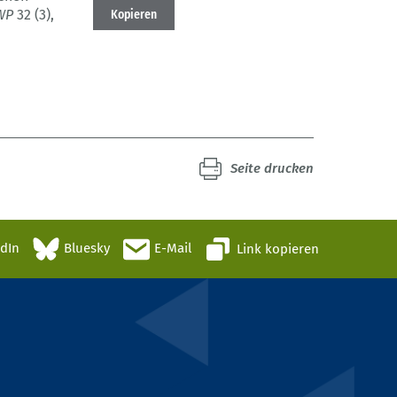
WP
32 (3)
,
Kopieren
Seite drucken
edIn
Bluesky
E-Mail
Link kopieren