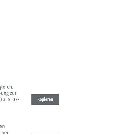
leich.
ung zur
) 3
, S. 37-
Kopieren
hen
chen