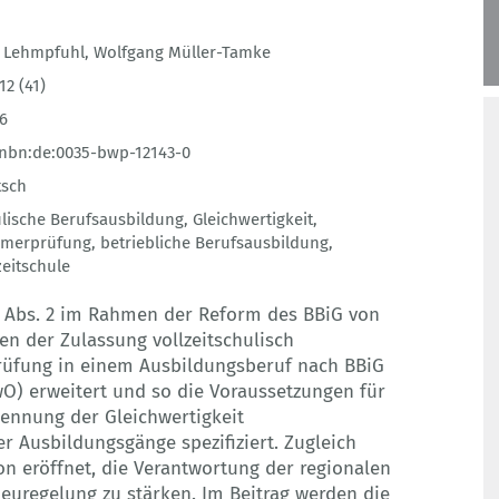
 Lehmpfuhl
,
Wolfgang Müller-Tamke
12 (41)
6
nbn:de:0035-bwp-12143-0
tsch
lische Berufsausbildung
,
Gleichwertigkeit
,
merprüfung
,
betriebliche Berufsausbildung
,
zeitschule
3 Abs. 2 im Rahmen der Reform des BBiG von
en der Zulassung vollzeitschulisch
üfung in einem Ausbildungsberuf nach BBiG
) erweitert und so die Voraussetzungen für
ennung der Gleichwertigkeit
er Ausbildungsgänge spezifiziert. Zugleich
n eröffnet, die Verantwortung der regionalen
uregelung zu stärken. Im Beitrag werden die