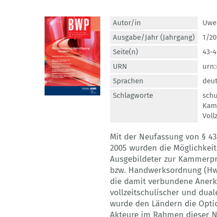
Autor/in
Uwe
Ausgabe/Jahr (Jahrgang)
1/20
Seite(n)
43-4
URN
urn:
Sprachen
deu
Schlagworte
schu
Kam
Voll
Mit der Neufassung von § 4
2005 wurden die Möglichkeit
Ausgebildeter zur Kammerpr
bzw. Handwerksordnung (HwO
die damit verbundene Anerk
vollzeitschulischer und dual
wurde den Ländern die Optio
Akteure im Rahmen dieser Ne