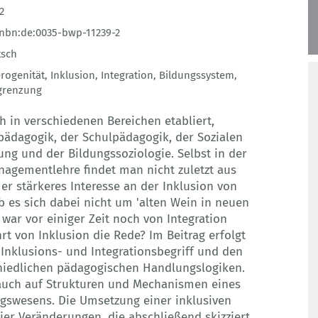
2
nbn:de:0035-bwp-11239-2
tsch
rogenität
,
Inklusion
,
Integration
,
Bildungssystem
,
grenzung
ch in verschiedenen Bereichen etabliert,
rpädagogik, der Schulpädagogik, der Sozialen
ung und der Bildungssoziologie. Selbst in der
nagementlehre findet man nicht zuletzt aus
r stärkeres Interesse an der Inklusion von
 ob es sich dabei nicht um 'alten Wein in neuen
war vor einiger Zeit noch von Integration
t von Inklusion die Rede? Im Beitrag erfolgt
Inklusions- und Integrationsbegriff und den
iedlichen pädagogischen Handlungslogiken.
i auch auf Strukturen und Mechanismen eines
gswesens. Die Umsetzung einer inklusiven
ier Veränderungen, die abschließend skizziert