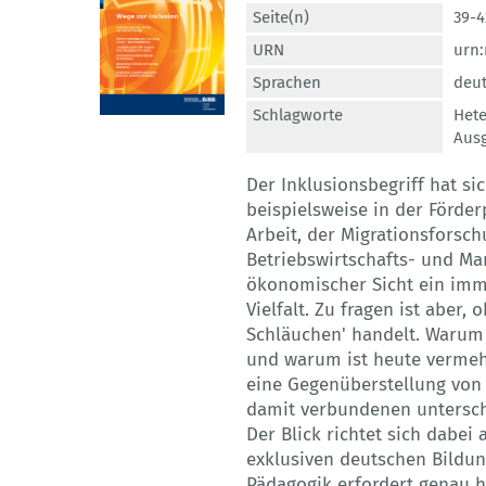
Seite(n)
39-4
URN
urn:
Sprachen
deu
Schlagworte
Hete
Aus
Der Inklusionsbegriff hat si
beispielsweise in der Förde
Arbeit, der Migrationsforsch
Betriebswirtschafts- und Ma
ökonomischer Sicht ein imme
Vielfalt. Zu fragen ist aber,
Schläuchen' handelt. Warum 
und warum ist heute vermehr
eine Gegenüberstellung von 
damit verbundenen untersch
Der Blick richtet sich dabe
exklusiven deutschen Bildun
Pädagogik erfordert genau h