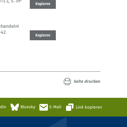
11) 2
, S. 39-
Kopieren
ehandeln!
-42.
Kopieren
Seite drucken
edIn
Bluesky
E-Mail
Link kopieren