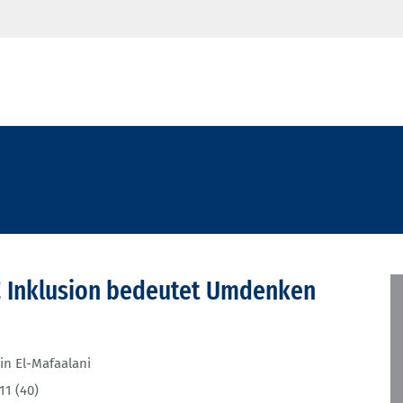
! Inklusion bedeutet Umdenken
in El-Mafaalani
11 (40)