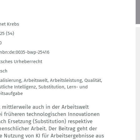
net Krebs
25 (54)
0
:nbn:de:0035-bwp-25416
sches Urheberrecht
tsch
talisierung
,
Arbeitswelt
,
Arbeitsleistung
,
Qualität
,
tliche Intelligenz
,
Substitution
,
Lern- und
itsaufgabe
st mittlerweile auch in der Arbeitswelt
i früheren technologischen Innovationen
ach Ersetzung (Substitution) respektive
nschlicher Arbeit. Der Beitrag geht der
ie Nutzung von KI für Arbeitsergebnisse aus