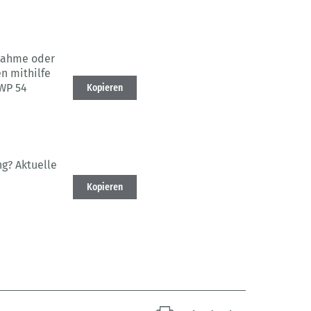
bnahme oder
n mithilfe
BWP 54
Kopieren
ng?
Aktuelle
Kopieren