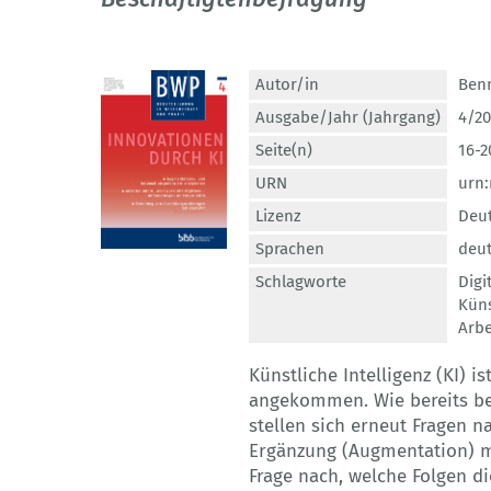
Autor/in
Ben
Ausgabe/Jahr (Jahrgang)
4/20
Seite(n)
16-2
URN
urn
Lizenz
Deut
Sprachen
deu
Schlagworte
Digi
Küns
Arbe
Künstliche Intelligenz (KI) i
angekommen. Wie bereits be
stellen sich erneut Fragen n
Ergänzung (Augmentation) me
Frage nach, welche Folgen d