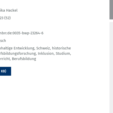
ika Hackel
23 (52)
nbn:de:0035-bwp-23264-6
tsch
haltige Entwicklung
,
Schweiz
,
historische
fsbildungsforschung
,
Inklusion
,
Studium
,
rricht
,
Berufsbildung
1 KB)