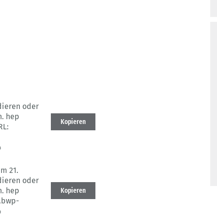
dieren oder
n. hep
Kopieren
L:
4
im 21.
dieren oder
n. hep
Kopieren
.bwp-
4