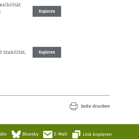
xibilität
:
Kopieren
 Stabilität.
Kopieren
Seite drucken
edIn
Bluesky
E-Mail
Link kopieren