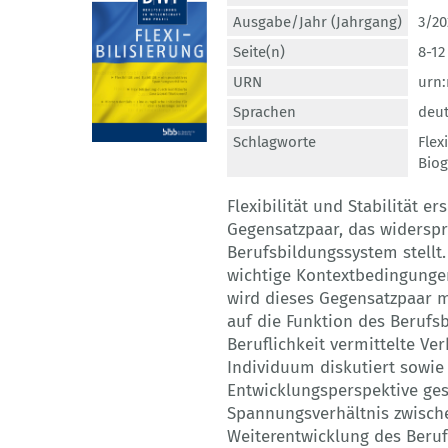
Ausgabe/Jahr (Jahrgang)
3/20
Seite(n)
8-12
URN
urn:
Sprachen
deu
Schlagworte
Flexi
Biog
Flexibilität und Stabilität e
Gegensatzpaar, das widersp
Berufsbildungssystem stellt
wichtige Kontextbedingungen,
wird dieses Gegensatzpaar 
auf die Funktion des Berufs
Beruflichkeit vermittelte V
Individuum diskutiert sowie 
Entwicklungsperspektive gest
Spannungsverhältnis zwischen 
Weiterentwicklung des Beruf