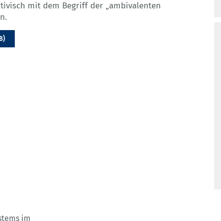
ktivisch mit dem Begriff der „ambivalenten
n.
B)
ystems im