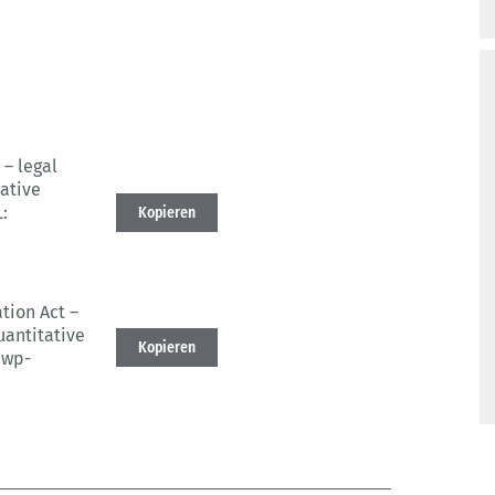
 – legal
tative
:
Kopieren
tion Act –
uantitative
Kopieren
bwp-