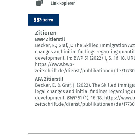
Link kopieren
Zitieren
Zitieren
BWP Zitierstil
Becker, E.; Graf, J.:
The Skilled Immigration Act
changes and initial findings regarding quanti
development.
In: BWP 51 (2022) 1
, S. 16-18.
URL
https://www.bwp-
zeitschrift.de/dienst/publikationen/de/17730
APA Zitierstil
Becker, E. & Graf, J. (2022).
The Skilled Immigra
legal changes and initial findings regarding q
development.
BWP
51 (1)
, 16-18.
https://www.
zeitschrift.de/dienst/publikationen/de/17730