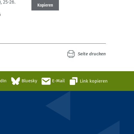
)
, 25-26.
Kopieren
6
Seite drucken
edIn
Bluesky
E-Mail
Link kopieren