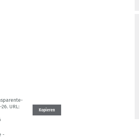
nsparente-
5-26.
URL:
Kopieren
6
 -