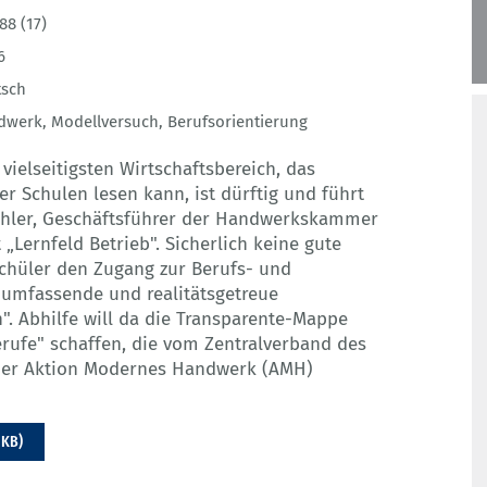
88 (17)
6
tsch
dwerk
,
Modellversuch
,
Berufsorientierung
ielseitigsten Wirtschaftsbereich, das
r Schulen lesen kann, ist dürftig und führt
üchler, Geschäftsführer der Handwerkskammer
t „Lernfeld Betrieb". Sicherlich keine gute
chüler den Zugang zur Berufs- und
 umfassende und realitätsgetreue
". Abhilfe will da die Transparente-Mappe
rufe" schaffen, die vom Zentralverband des
er Aktion Modernes Handwerk (AMH)
 KB)