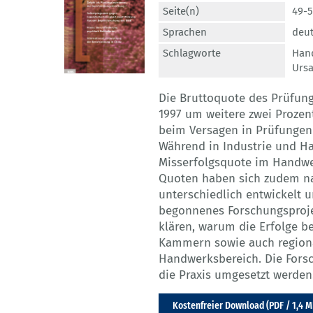
Seite(n)
49-
Sprachen
deu
Schlagworte
Han
Urs
Die Bruttoquote des Prüfung
1997 um weitere zwei Prozen
beim Versagen in Prüfungen t
Während in Industrie und Han
Misserfolgsquote im Handwer
Quoten haben sich zudem n
unterschiedlich entwickelt 
begonnenes Forschungsprojek
klären, warum die Erfolge 
Kammern sowie auch regiona
Handwerksbereich. Die Fors
die Praxis umgesetzt werden
Kostenfreier Download (PDF / 1,4 M