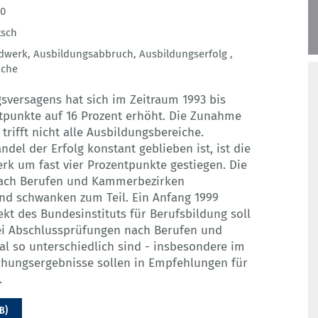
50
tsch
dwerk
,
Ausbildungsabbruch
,
Ausbildungserfolg
,
ache
sversagens hat sich im Zeitraum 1993 bis
tpunkte auf 16 Prozent erhöht. Die Zunahme
rifft nicht alle Ausbildungsbereiche.
del der Erfolg konstant geblieben ist, ist die
k um fast vier Prozentpunkte gestiegen. Die
ach Berufen und Kammerbezirken
und schwanken zum Teil. Ein Anfang 1999
t des Bundesinstituts für Berufsbildung soll
bei Abschlussprüfungen nach Berufen und
l so unterschiedlich sind - insbesondere im
chungsergebnisse sollen in Empfehlungen für
.
B)