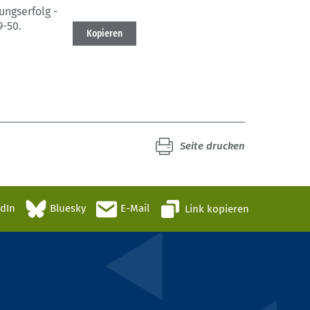
ungserfolg -
9-50.
Kopieren
Seite drucken
edIn
Bluesky
E-Mail
Link kopieren