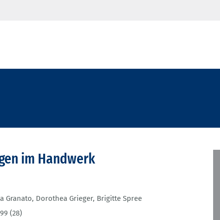
agen im Handwerk
a Granato
,
Dorothea Grieger
,
Brigitte Spree
99 (28)