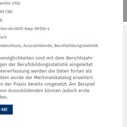
andra Uhly
09 (38)
58
:nbn:de:0035-bwp-09356-4
tsch
labschluss
,
Auszubildende
,
Berufsbildungsstatistik
emöglichkeiten sind mit dem Berichtsjahr
en der Berufsbildungsstatistik eingeleitet
atenerfassung werden die Daten fortan als
udem wurde der Merkmalskatalog erweitert.
n der Praxis bereits umgesetzt. Am Beispiel
 von Auszubildenden können jedoch erste
den.
0 KB)