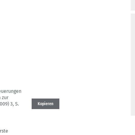
Neuerungen
 zur
009) 3
, S.
Kopieren
rste