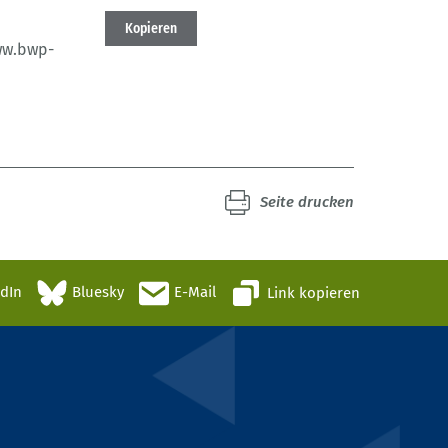
Kopieren
ww.bwp-
Seite drucken
edIn
Bluesky
E-Mail
Link kopieren