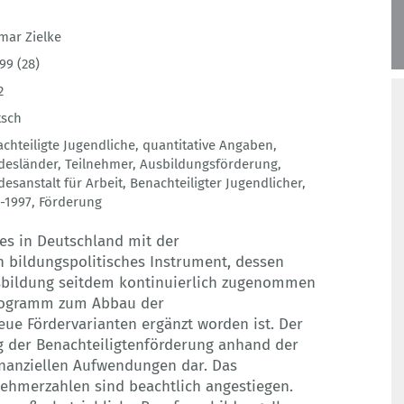
mar Zielke
99 (28)
2
tsch
chteiligte Jugendliche
,
quantitative Angaben
,
desländer
,
Teilnehmer
,
Ausbildungsförderung
,
esanstalt für Arbeit
,
Benachteiligter Jugendlicher
,
-1997
,
Förderung
 es in Deutschland mit der
n bildungspolitisches Instrument, dessen
sbildung seitdem kontinuierlich zugenommen
rogramm zum Abbau der
eue Fördervarianten ergänzt worden ist. Der
ng der Benachteiligtenförderung anhand der
inanziellen Aufwendungen dar. Das
ehmerzahlen sind beachtlich angestiegen.