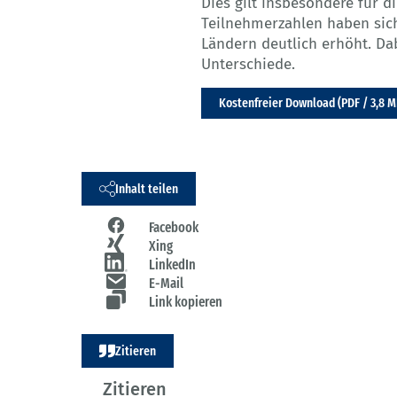
Dies gilt insbesondere für d
Teilnehmerzahlen haben sich
Ländern deutlich erhöht. Da
Unterschiede.
Kostenfreier Download (PDF / 3,8 M
Inhalt teilen
Facebook
Xing
LinkedIn
E-Mail
Link kopieren
Zitieren
Zitieren