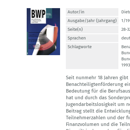
Autor/in
Diet
Ausgabe/Jahr (Jahrgang)
1/19
Seite(n)
28-3
Sprachen
deu
Schlagworte
Bena
Bun
Bund
1993
Seit nunmehr 18 Jahren gibt
Benachteiligtenförderung ei
Bedeutung für die Berufsau
hat und durch das Sonderp
Jugendarbeitslosigkeit um n
Beitrag stellt die Entwicklu
Teilnehmerzahlen und der f
Finanzvolumen und die Teiln