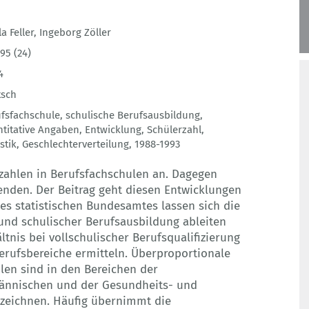
la Feller
,
Ingeborg Zöller
95 (24)
4
tsch
fsfachschule
,
schulische Berufsausbildung
,
titative Angaben
,
Entwicklung
,
Schülerzahl
,
stik
,
Geschlechterverteilung
,
1988-1993
rzahlen in Berufsfachschulen an. Dagegen
denden. Der Beitrag geht diesen Entwicklungen
s statistischen Bundesamtes lassen sich die
und schulischer Berufsausbildung ableiten
tnis bei vollschulischer Berufsqualifizierung
rufsbereiche ermitteln. Überproportionale
len sind in den Bereichen der
ännischen und der Gesundheits- und
rzeichnen. Häufig übernimmt die