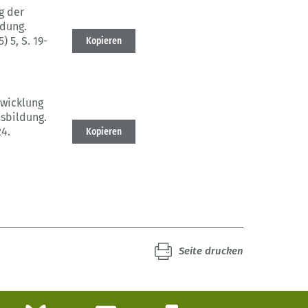
g der
ldung.
5) 5
, S. 19-
Kopieren
wicklung
usbildung.
24.
Kopieren
Seite drucken