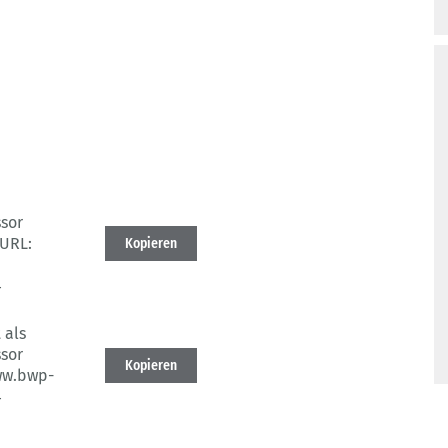
ssor
URL:
Kopieren
4
 als
ssor
Kopieren
ww.bwp-
4