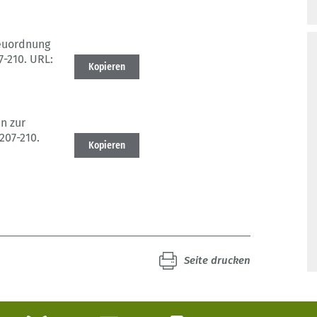
euordnung
07-210.
URL:
Kopieren
n zur
 207-210.
Kopieren
Seite drucken