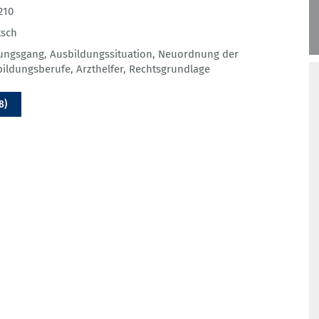
210
tsch
dungsgang
,
Ausbildungssituation
,
Neuordnung der
bildungsberufe
,
Arzthelfer
,
Rechtsgrundlage
B)