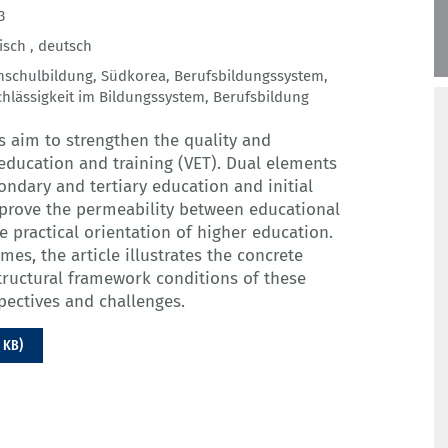
3
isch ,
deutsch
hschulbildung
,
Südkorea
,
Berufsbildungssystem
,
hlässigkeit im Bildungssystem
,
Berufsbildung
s aim to strengthen the quality and
 education and training (VET). Dual elements
ndary and tertiary education and initial
prove the permeability between educational
e practical orientation of higher education.
es, the article illustrates the concrete
tructural framework conditions of these
pectives and challenges.
 KB)