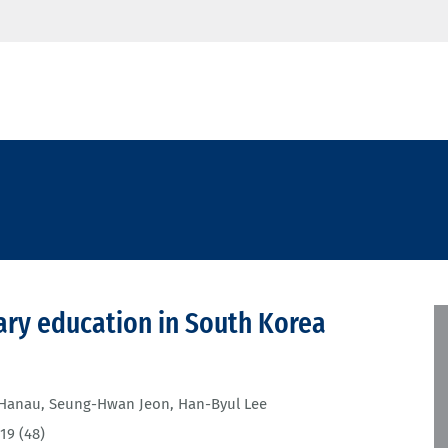
iary education in South Korea
 Hanau
,
Seung-Hwan Jeon
,
Han-Byul Lee
19 (48)