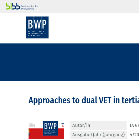
Approaches to dual VET in tert
Autor/in
Eva
Ausgabe/Jahr (Jahrgang)
4/20