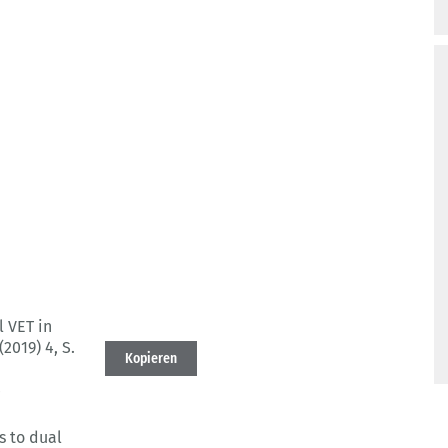
 VET in
(2019) 4
, S.
Kopieren
4
 to dual