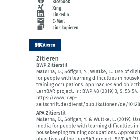
Facebook
Xing
LinkedIn
E-Mail
Link kopieren
Zitieren
Zitieren
BWP Zitierstil
Materna, D.; Söffgen, Y.; Wuttke, L.:
Use of dig
for people with learning difficulties in house
training occupations.
Approaches and objectiv
LernBAR project.
In: BWP 48 (2019) 3
, S. 53-54.
https://www.bwp-
zeitschrift.de/dienst/publikationen/de/1012
APA Zitierstil
Materna, D., Söffgen, Y. & Wuttke, L. (2019).
Use
media for people with learning difficulties in
housekeeping training occupations.
Approach
objectives of the LernBAR project.
BWP
48 (3)