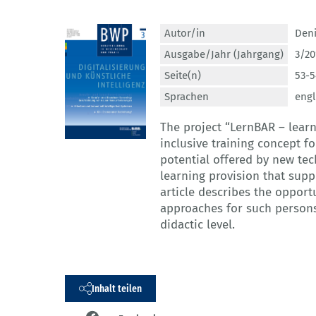
Autor/in
Den
Ausgabe/Jahr (Jahrgang)
3/20
Seite(n)
53-5
Sprachen
engl
The project “LernBAR – learn
inclusive training concept f
potential offered by new te
learning provision that suppo
article describes the opport
approaches for such persons
didactic level.
Inhalt teilen