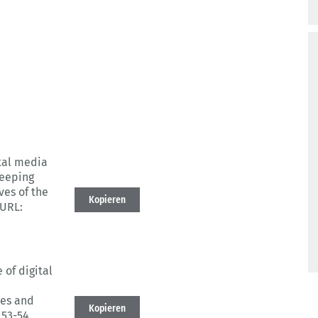
ital media
keeping
es of the
Kopieren
URL:
8
 of digital
es and
Kopieren
, 53-54.