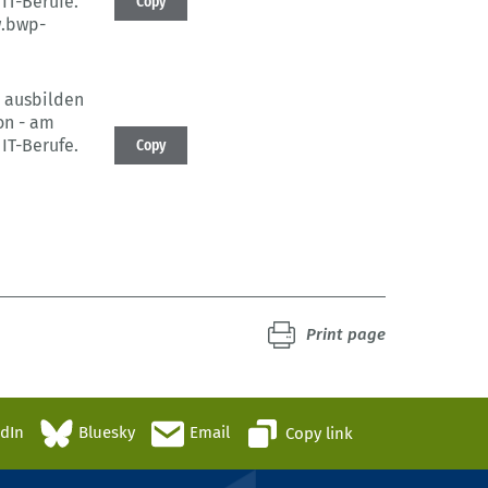
IT-Berufe.
Copy
w.bwp-
t ausbilden
on - am
IT-Berufe.
Copy
Print page
edIn
Bluesky
Email
Copy link