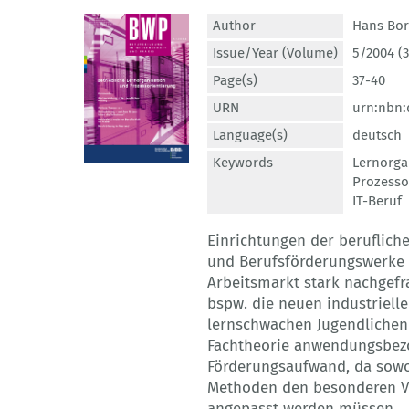
Author
Hans Bo
Issue/Year (Volume)
5/2004 (3
Page(s)
37-40
URN
urn:nbn:
Language(s)
deutsch
Keywords
Lernorga
Prozesso
IT-Beruf
Einrichtungen der beruflich
und Berufsförderungswerke 
Arbeitsmarkt stark nachgefr
bspw. die neuen industrielle
lernschwachen Jugendlichen
Fachtheorie anwendungsbezog
Förderungsaufwand, da sowo
Methoden den besonderen V
angepasst werden müssen.