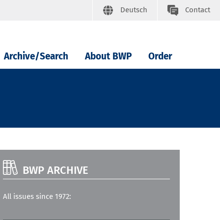
Deutsch
Contact
Archive/Search
About BWP
Order
BWP ARCHIVE
All issues since 1972: