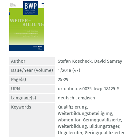
Author
Stefan Koscheck
,
David Samray
Issue/Year (Volume)
1/2018 (47)
Page(s)
25-29
URN
urn:nbn:de:0035-bwp-18125-5
Language(s)
deutsch ,
englisch
Keywords
Qualifizierung
,
Weiterbildungsbeteiligung
,
wbmonitor
,
Geringqualifizierte
,
Weiterbildung
,
Bildungsträger
,
Ungelernter
,
Geringqualifizierter