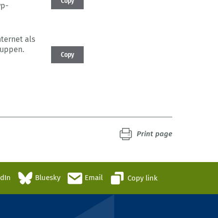
Copy
wp-
ternet als
ruppen.
Copy
Print page
edIn
Bluesky
Email
Copy link