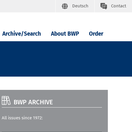
Deutsch
Contact
Archive/Search
About BWP
Order
BWP ARCHIVE
All issues since 1972: