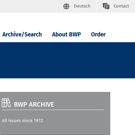
Deutsch
Contact
Archive/Search
About BWP
Order
BWP ARCHIVE
All issues since 1972: