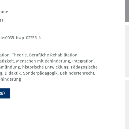
eune
1)
de:0035-bwp-02255-4
ation
,
Theorie
,
Berufliche Rehabilitation
,
tigkeit
,
Menschen mit Behinderung
,
Integration
,
inmündung
,
historische Entwicklung
,
Pädagogische
ng
,
Didaktik
,
Sonderpädagogik
,
Behindertenrecht
,
ehinderung
KB)