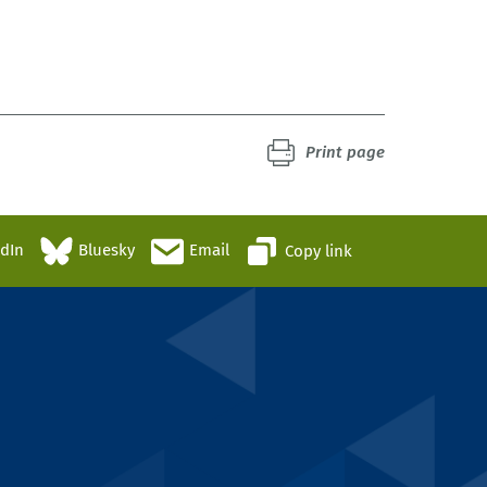
Print page
edIn
Bluesky
Email
Copy link