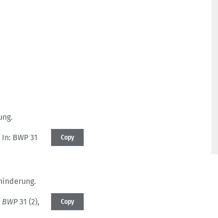
ung.
d
In: BWP 31
Copy
hinderung.
d
BWP
31 (2)
,
Copy