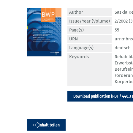
Author
Saskia K
Issue/Year (Volume)
2/2002 (3
Page(s)
55
URN
urn:nbn:
Language(s)
deutsch
Keywords
Rehabilit
Erwerbstä
Berufse
Förderu
Körperb
Download publication (PDF / 446.3 
Inhalt teilen