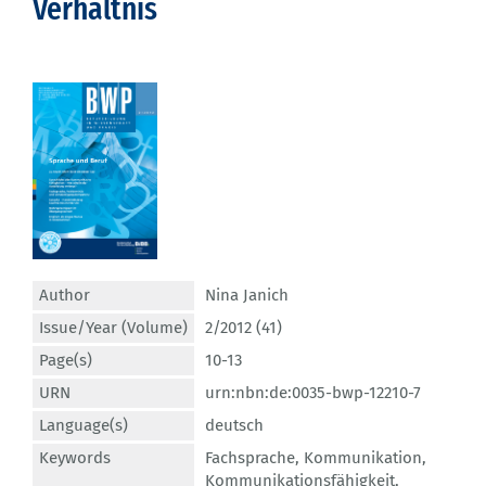
Verhältnis
Author
Nina Janich
Issue/Year (Volume)
2/2012 (41)
Page(s)
10-13
URN
urn:nbn:de:0035-bwp-12210-7
Language(s)
deutsch
Keywords
Fachsprache
,
Kommunikation
,
Kommunikationsfähigkeit
,