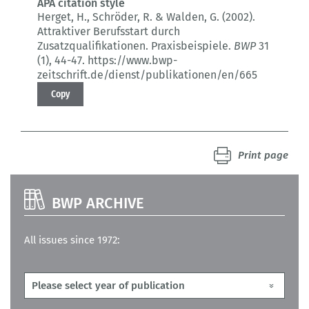
APA citation style
Herget, H., Schröder, R. & Walden, G. (2002).
Attraktiver Berufsstart durch
Zusatzqualifikationen.
Praxisbeispiele.
BWP
31
(1)
, 44-47.
https://www.bwp-
zeitschrift.de/dienst/publikationen/en/665
Copy
Print page
BWP ARCHIVE
All issues since 1972: