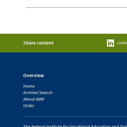
Share content
Link
Overview
Home
Archive/Search
About BWP
Order
The Federal Institute for Vocational Education and Tra