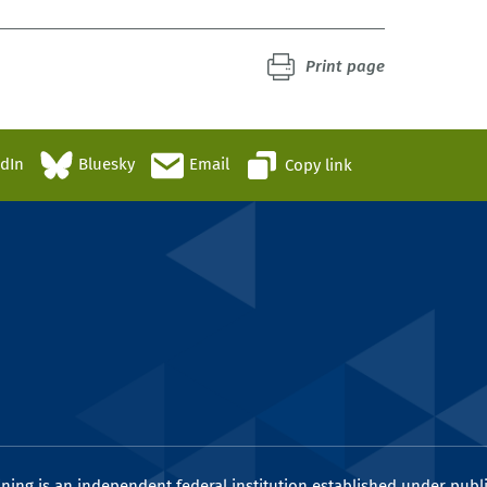
Print page
edIn
Bluesky
Email
Copy link
ining is an independent federal institution established under publi