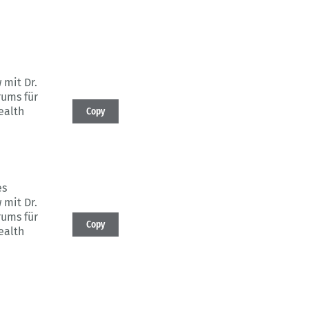
 mit Dr.
rums für
ealth
Copy
es
 mit Dr.
rums für
Copy
ealth