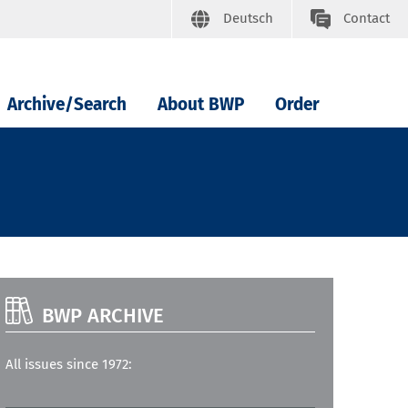
Deutsch
Contact
Archive/Search
About BWP
Order
BWP ARCHIVE
All issues since 1972: