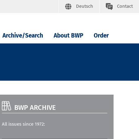
Deutsch
Contact
Archive/Search
About BWP
Order
BWP ARCHIVE
All issues since 1972: