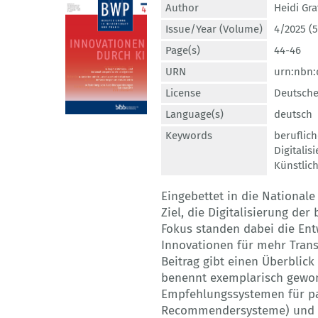
Author
Heidi Gra
Issue/Year (Volume)
4/2025 (5
Page(s)
44-46
URN
urn:nbn:
License
Deutsche
Language(s)
deutsch
Keywords
beruflic
Digitalis
Künstlich
Eingebettet in die Nationale
Ziel, die Digitalisierung de
Fokus standen dabei die En
Innovationen für mehr Tran
Beitrag gibt einen Überblic
benennt exemplarisch gewon
Empfehlungssystemen für pa
Recommendersysteme) und zu