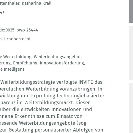
ttenthaler
,
Katharina Krall
4)
de:0035-bwp-25444
s Urheberrecht
he Weiterbildung
,
Weiterbildungsangebot
,
ierung
,
Empfehlung
,
Innovationsförderung
,
e Intelligenz
 Weiterbildungsstrategie verfolgte INVITE das
r beruflichen Weiterbildung voranzubringen. Im
twicklung und Erprobung technologiebasierter
sparenz im Weiterbildungsmarkt. Dieser
k über die entwickelten Innovationen und
nene Erkenntnisse zum Einsatz von
ssende Weiterbildungsangebote (sog.
r Gestaltung personalisierter Abfolgen von