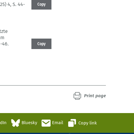
25) 4
, S. 44-
Copy
tzte
em
4-46.
Copy
Print page
edIn
Bluesky
Email
Copy link