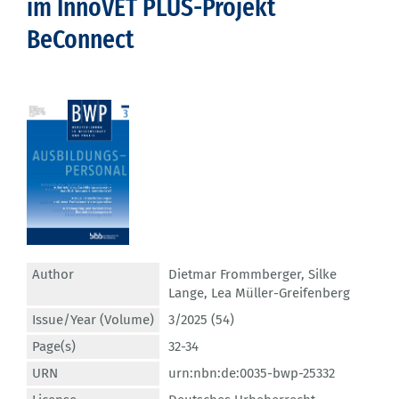
im InnoVET PLUS-Projekt
BeConnect
Author
Dietmar Frommberger
,
Silke
Lange
,
Lea Müller-Greifenberg
Issue/Year (Volume)
3/2025 (54)
Page(s)
32-34
URN
urn:nbn:de:0035-bwp-25332