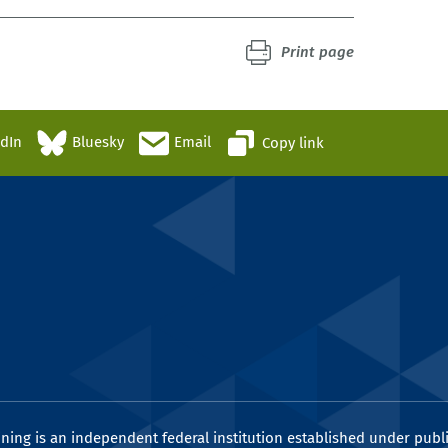
Print page
edIn
Bluesky
Email
Copy link
ining is an independent federal institution established under publi