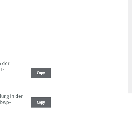
n der
L:
Copy
5
ung in der
.bwp-
Copy
5