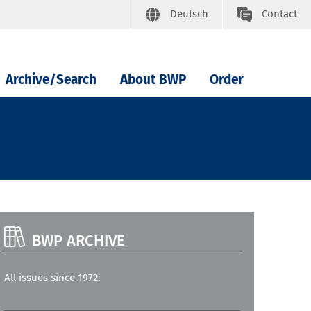
Deutsch
Contact
Archive/Search
About BWP
Order
BWP ARCHIVE
All issues since 1972: