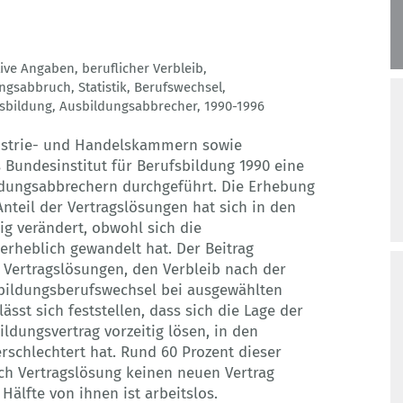
tive Angaben
,
beruflicher Verbleib
,
ungsabbruch
,
Statistik
,
Berufswechsel
,
sbildung
,
Ausbildungsabbrecher
,
1990-1996
ustrie- und Handelskammern sowie
undesinstitut für Berufsbildung 1990 eine
ldungsabbrechern durchgeführt. Die Erhebung
nteil der Vertragslösungen hat sich in den
g verändert, obwohl sich die
erheblich gewandelt hat. Der Beitrag
r Vertragslösungen, den Verbleib nach der
bildungsberufswechsel bei ausgewählten
st sich feststellen, dass sich die Lage der
ildungsvertrag vorzeitig lösen, in den
rschlechtert hat. Rund 60 Prozent dieser
ch Vertragslösung keinen neuen Vertrag
Hälfte von ihnen ist arbeitslos.