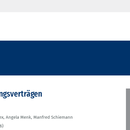
ungsverträgen
ex
,
Angela Menk
,
Manfred Schiemann
6)