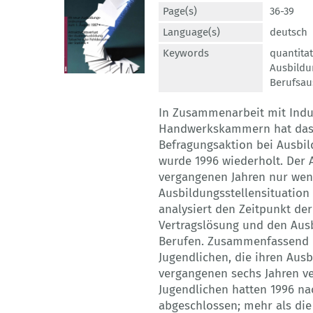
Page(s)
36-39
Language(s)
deutsch
Keywords
quantita
Ausbild
Berufsau
In Zusammenarbeit mit Ind
Handwerkskammern hat das B
Befragungsaktion bei Ausbi
wurde 1996 wiederholt. Der A
vergangenen Jahren nur weni
Ausbildungsstellensituation 
analysiert den Zeitpunkt de
Vertragslösung und den Aus
Berufen. Zusammenfassend läs
Jugendlichen, die ihren Ausb
vergangenen sechs Jahren ve
Jugendlichen hatten 1996 na
abgeschlossen; mehr als die 