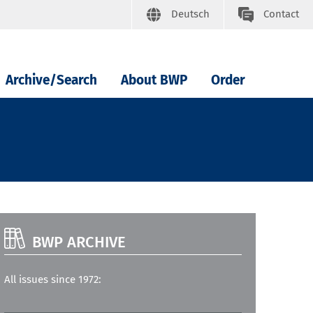
Deutsch
Contact
Archive/Search
About BWP
Order
BWP ARCHIVE
All issues since 1972: