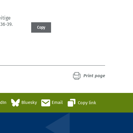
itige
 36-39.
Copy
Print page
edIn
Bluesky
Email
Copy link