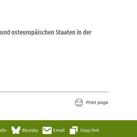
und osteuropäischen Staaten in der
Print page
edIn
Bluesky
Email
Copy link