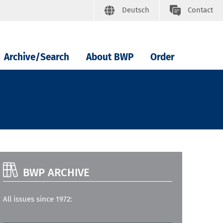
Deutsch
Contact
Archive/Search
About BWP
Order
BWP ARCHIVE
All issues since 1972: